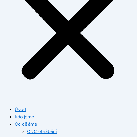
Úvod
Kdo jsme
Co děláme
CNC obrábění