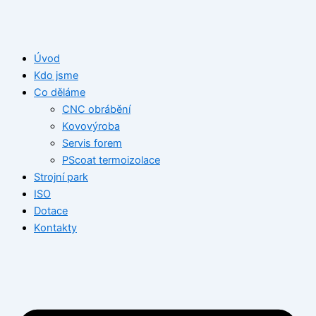
Přeskočit
na
obsah
Úvod
Kdo jsme
Co děláme
CNC obrábění
Kovovýroba
Servis forem
PScoat termoizolace
Strojní park
ISO
Dotace
Kontakty