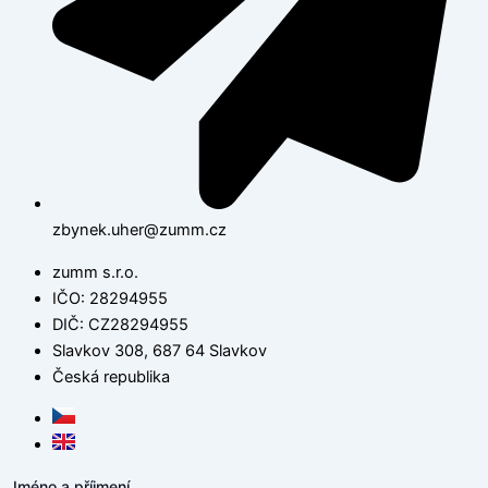
zbynek.uher@zumm.cz
zumm s.r.o.
IČO: 28294955
DIČ: CZ28294955
Slavkov 308, 687 64 Slavkov
Česká republika
Jméno a příjmení