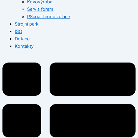
Kovovýroba
Servis forem
PScoat termoizolace
Strojní park
ISO
Dotace
Kontakty