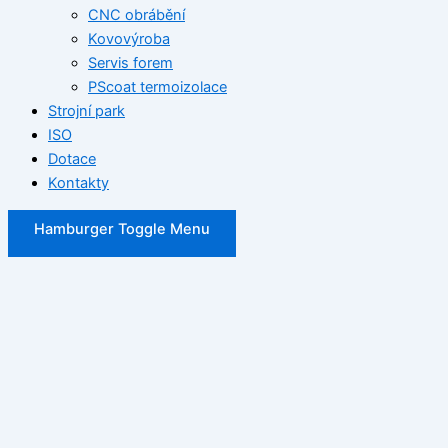
CNC obrábění
Kovovýroba
Servis forem
PScoat termoizolace
Strojní park
ISO
Dotace
Kontakty
Hamburger Toggle Menu