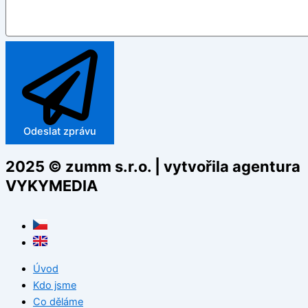
Odeslat zprávu
2025 © zumm s.r.o. | vytvořila agentura
VYKYMEDIA
Úvod
Kdo jsme
Co děláme